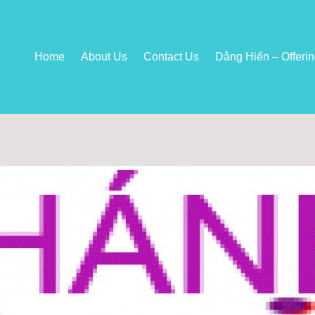
Home
About Us
Contact Us
Dâng Hiến – Offeri