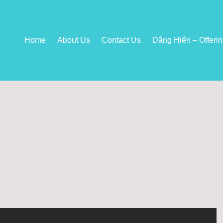
Home
About Us
Contact Us
Dâng Hiến – Offeri