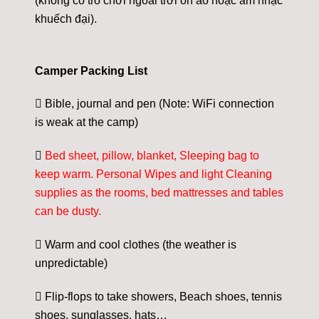
(không có trò chơi ngoài trời ồn ào hoặc âm nhạc
khuếch đại).
Camper Packing List
 Bible, journal and pen (Note: WiFi connection
is weak at the camp)

Bed sheet, pillow, blanket, Sleeping bag to
keep warm. Personal Wipes and light Cleaning
supplies as the rooms, bed mattresses and tables
can be dusty.
 Warm and cool clothes (the weather is
unpredictable)
 Flip-flops to take showers, Beach shoes, tennis
shoes, sunglasses, hats…