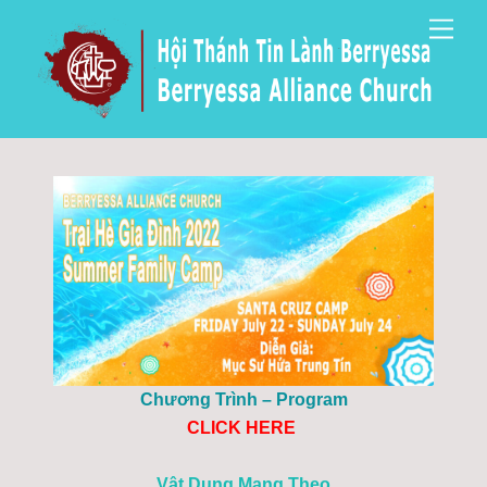
Skip
Men
to
content
Chương Trình – Program
CLICK HERE
Vật Dụng Mang Theo