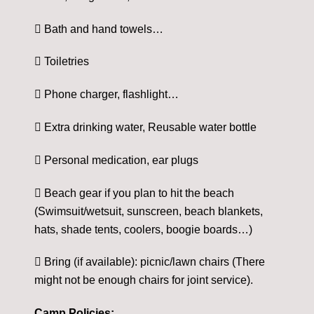
 Bath and hand towels…
 Toiletries
 Phone charger, flashlight…
 Extra drinking water, Reusable water bottle
 Personal medication, ear plugs
 Beach gear if you plan to hit the beach
(Swimsuit/wetsuit, sunscreen, beach blankets,
hats, shade tents, coolers, boogie boards…)
 Bring (if available): picnic/lawn chairs (There
might not be enough chairs for joint service).
Camp Policies: