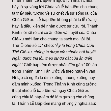
nhận Thánh Lễ Báp-têm người tin nhận Chúa
bày tỏ sự vâng lời Chúa và lễ báp-têm cho chúng
ta thấy biểu tượng về sự chết và sự sống lại của
Chúa Giê-xu. Lễ báp-têm không phải là lễ rửa tội
hay là điều kiện để nhận được sự cứu rỗi. Thánh
Kinh nói rất rõ chỉ có ân điển và huyết của Chúa
Giê-xu mới làm cho chúng ta sạch mọi tội lỗi.
Thư Ê-phê-sô 1:7 chép:
“Ấy là trong Chúa Cứu
Thế Giê-xu, chúng ta được cứu chuộc bởi huyết
Ngài, được tha tội, theo sự dư dật của ân điển
Ngài.”
Chữ báp-têm được nhắc đến gần 100 lần
trong Thánh Kinh Tân Ước và theo nguyên văn
Hi-lạp có nghĩa là dìm xuống, nhúng xuống hay
dầm mình xuống. Trong Thánh Kinh cũng tường
thuật nhiều lễ báp-têm và ngay Chúa Giê-xu
cũng chịu lễ báp-têm để làm gương cho chúng
ta. Thánh Lễ Báp-têm mang những ý nghĩa sau: