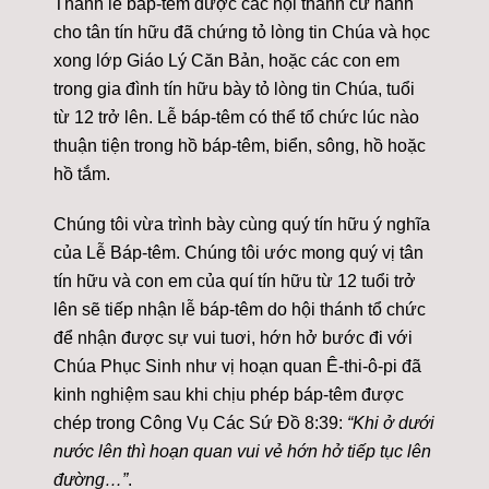
Thánh lễ báp-têm được các hội thánh cử hành
cho tân tín hữu đã chứng tỏ lòng tin Chúa và học
xong lớp Giáo Lý Căn Bản, hoặc các con em
trong gia đình tín hữu bày tỏ lòng tin Chúa, tuổi
từ 12 trở lên. Lễ báp-têm có thể tổ chức lúc nào
thuận tiện trong hồ báp-têm, biển, sông, hồ hoặc
hồ tắm.
Chúng tôi vừa trình bày cùng quý tín hữu ý nghĩa
của Lễ Báp-têm. Chúng tôi ước mong quý vị tân
tín hữu và con em của quí tín hữu từ 12 tuổi trở
lên sẽ tiếp nhận lễ báp-têm do hội thánh tổ chức
để nhận được sự vui tuơi, hớn hở bước đi với
Chúa Phục Sinh như vị hoạn quan Ê-thi-ô-pi đã
kinh nghiệm sau khi chịu phép báp-têm được
chép trong Công Vụ Các Sứ Đồ 8:39:
“Khi ở dưới
nước lên thì hoạn quan vui vẻ hớn hở tiếp tục lên
đường…”
.