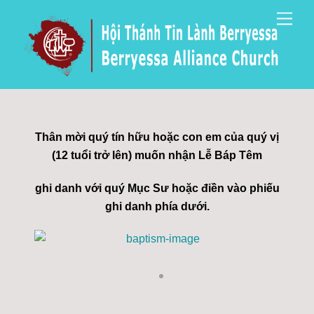
Skip
Men
to
content
Thân mời quý tín h
ữ
u ho
ặ
c con em c
ủ
a quý v
ị
(12 tu
ổ
i tr
ở
lên) mu
ố
n nh
ậ
n L
ễ
Báp Têm
ghi danh v
ớ
i quý M
ụ
c S
ư
hoặc điền vào phiếu
ghi danh phía dưới.