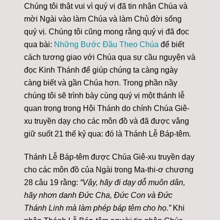
Chúng tôi thật vui vì quý vị đã tin nhận Chúa và
mời Ngài vào làm Chúa và làm Chủ đời sống
quý vị. Chúng tôi cũng mong rằng quý vị đã đọc
qua bài:
Những Bước Đầu Theo Chúa
để biết
cách tương giao với Chúa qua sự cầu nguyện và
đọc Kinh Thánh để giúp chúng ta càng ngày
càng biết và gần Chúa hơn. Trong phần nầy
chúng tôi sẽ trình bày cùng quý vị một thánh lễ
quan trọng trong Hội Thánh do chính Chúa Giê-
xu truyền dạy cho các môn đồ và đã được vâng
giữ suốt 21 thế kỷ qua: đó là Thánh Lễ Báp-têm.
Thánh Lễ Báp-têm được Chúa Giê-xu truyền dạy
cho các môn đồ của Ngài trong Ma-thi-ơ chương
28 câu 19 rằng:
“Vậy, hãy đi dạy dỗ muôn dân,
hãy nhơn danh Đức Cha, Đức Con và Đức
Thánh Linh mà làm phép báp têm cho họ.”
Khi