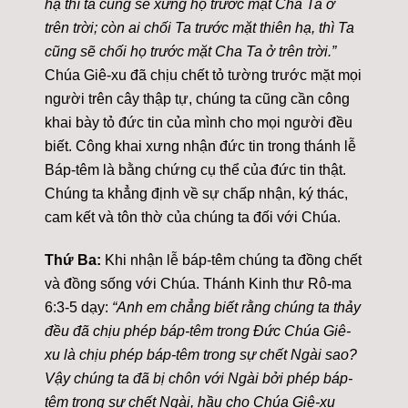
hạ thì ta cũng sẽ xưng họ trước mặt Cha Ta ở
trên trời; còn ai chối Ta trước mặt thiên hạ, thì Ta
cũng sẽ chối họ trước mặt Cha Ta ở trên trời.”
Chúa Giê-xu đã chịu chết tỏ tường trước mặt mọi
người trên cây thập tự, chúng ta cũng cần công
khai bày tỏ đức tin của mình cho mọi người đều
biết. Công khai xưng nhận đức tin trong thánh lễ
Báp-têm là bằng chứng cụ thể của đức tin thật.
Chúng ta khẳng định về sự chấp nhận, ký thác,
cam kết và tôn thờ của chúng ta đối với Chúa.
Thứ Ba:
Khi nhận lễ báp-têm chúng ta đồng chết
và đồng sống với Chúa. Thánh Kinh thư Rô-ma
6:3-5 dạy:
“Anh em chẳng biết rằng chúng ta thảy
đều đã chịu phép báp-têm trong Đức Chúa Giê-
xu là chịu phép báp-têm trong sự chết Ngài sao?
Vậy chúng ta đã bị chôn với Ngài bởi phép báp-
têm trong sự chết Ngài, hầu cho Chúa Giê-xu