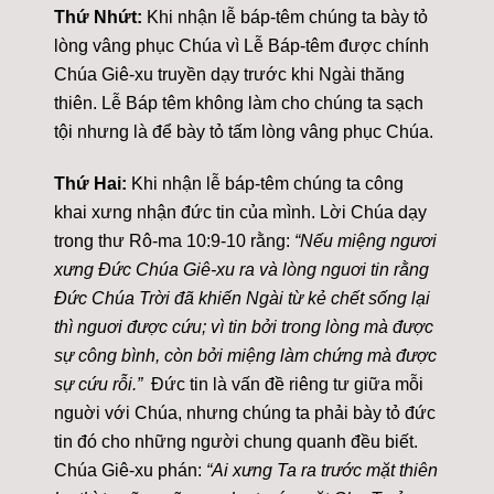
Thứ Nhứt:
Khi nhận lễ báp-têm chúng ta bày tỏ
lòng vâng phục Chúa vì Lễ Báp-têm được chính
Chúa Giê-xu truyền dạy trước khi Ngài thăng
thiên. Lễ Báp têm không làm cho chúng ta sạch
tội nhưng là để bày tỏ tấm lòng vâng phục Chúa.
Thứ Hai:
Khi nhận lễ báp-têm chúng ta công
khai xưng nhận đức tin của mình. Lời Chúa dạy
trong thư Rô-ma 10:9-10 rằng:
“Nếu miệng ngươi
xưng Đức Chúa Giê-xu ra và lòng nguơi tin rằng
Đức Chúa Trời đã khiến Ngài từ kẻ chết sống lại
thì nguơi được cứu; vì tin bởi trong lòng mà được
sự công bình, còn bởi miệng làm chứng mà được
sự cứu rỗi.”
Đức tin là vấn đề riêng tư giữa mỗi
nguời với Chúa, nhưng chúng ta phải bày tỏ đức
tin đó cho những người chung quanh đều biết.
Chúa Giê-xu phán:
“Ai xưng Ta ra trước mặt thiên